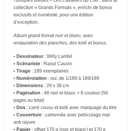
Tuniques Bleues – Les Cavaliers du Ciel
: dans la
collection « Grands Formats », enrichi de bonus
exclusifs et numéroté, pour une édition
d’exception.
Album grand format noir et blanc, avec
restauration des planches, dos toilé et bonus.
•
Dessinateur
: Willy Lambil
•
Scénariste
: Raoul Cauvin
•
Tirage
: 189 exemplaires
•
Numérotation
: oui, de 1/189 à 189/189
•
Dimensions
: 29 x 38 cm
•
Pagination
: 48 noir et blanc + 8 couleur (56
pages au total)
•
Dos
: carré cousu et toilé avec marquage du titre
•
Couverture
: cartonnée avec pelliculage mat
anti rayure
•
Papier
: offset 170 g (noir et blanc) et 170 g