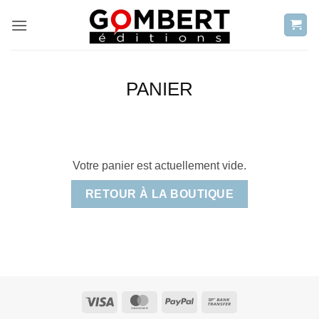
Passer
au
contenu
PANIER
Votre panier est actuellement vide.
RETOUR À LA BOUTIQUE
Visa
MasterCard
PayPal
Bank
Transfer